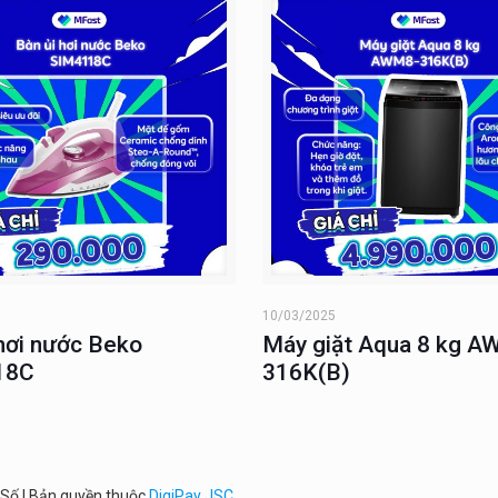
10/03/2025
 hơi nước Beko
Máy giặt Aqua 8 kg A
18C
316K(B)
 Số | Bản quyền thuộc
DigiPay JSC.