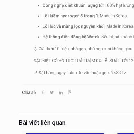
Công nghệ diệt khuẩn lượng tử
: 100% hạt lượn
Lõi kiềm hydrogen 3 trong 1
: Made in Korea.
Lõi lọc và màng lọc nguyên khối
: Made in Korea
Hệ thống điện đồng bộ Watek
: Bền bỉ, bảo hành
💧 Giá dưới 10 triệu, nhỏ gọn, phù hợp mọi không gian
ĐẶC BIỆT CÓ HỖ TRỢ TRẢ TRẬM 0% LÃI SUẤT TỚI 1
📍 Đặt hàng ngay: Inbox tư vấn hoặc gọi số <SDT>.
Chia sẻ
Bài viết liên quan