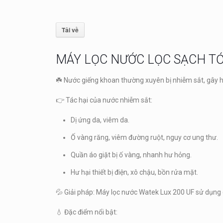
Tải về
MÁY LỌC NƯỚC LỌC SẠCH TỚ
☘️ Nước giếng khoan thường xuyên bị nhiễm sắt, gây 
👉 Tác hại của nước nhiễm sắt:
Dị ứng da, viêm da.
Ố vàng răng, viêm đường ruột, nguy cơ ung thư.
Quần áo giặt bị ố vàng, nhanh hư hỏng.
Hư hại thiết bị điện, xô chậu, bồn rửa mặt.
💦 Giải pháp: Máy lọc nước Watek Lux 200 UF sử dụng c
💧 Đặc điểm nổi bật: